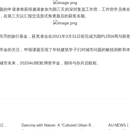
申报课题的申请者将获得邀请参加为期三天的深圳复选工作营，工作营学员
，在第三天以汇报交流形式角逐最后的获奖名额。
人民币的旅行基金，获奖者会在2021年3月31日前完成为期约2到4周与
欧博奖学金的关注，申报课题呈现了年轻建筑学子们对城市问题的敏锐洞察和
市未来，2020AUBE欧博奖学金，期待与你共启航程。
202
Dancing with Nature: A “Cultured Urban Res
AU-NEWS
！
idence” by the Science Park—Shenzhen G
无垠——数