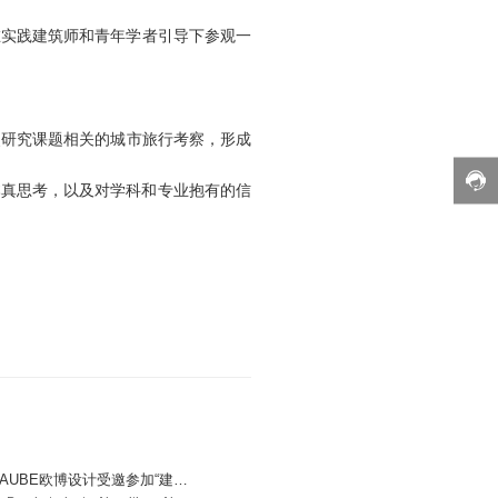
将在实践建筑师和青年学者引导下参观一
获奖研究课题相关的城市旅行考察，形成
本真思考，以及对学科和专业抱有的信
丨AUBE欧博设计受邀参加“建筑
字建构的无限可能”学术活动