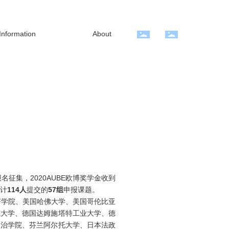
Information
About
报名征集，2020AUBE欧博奖学金收到
共计
114
人
提交的
57
组
申报课题。
济学院、美国哈佛大学、美国哥伦比亚
筑大学、德国达姆施塔特工业大学、德
政治学院、芬兰阿尔托大学、日本法政