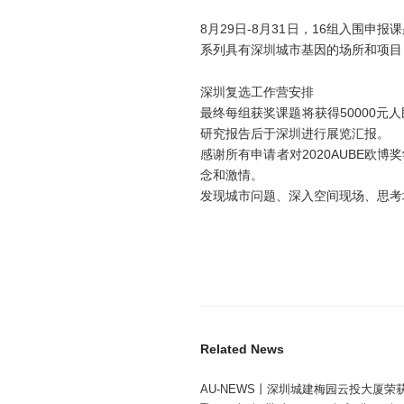
8月29日-8月31日，16组入围
系列具有深圳城市基因的场所和项目
深圳复选工作营安排
最终每组获奖课题将获得50000元
研究报告后于深圳进行展览汇报。
感谢所有申请者对2020AUBE
念和激情。
发现城市问题、深入空间现场、思考城
Related News
AU-NEWS丨深圳城建梅园云投大厦荣获
6年CVU首届中国奖——最佳未来建筑